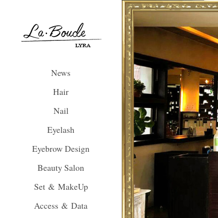
La Boucle Lyra
News
Hair
Nail
Eyelash
Eyebrow Design
Beauty Salon
Set & MakeUp
Access & Data