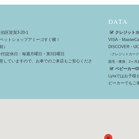
DATA
伯区皆賀3-20-1
クレジットカ
分ペットショップアミーゴすぐ横！
VISA・Maste
前）
DISCOVER・U
00（受付)定休日：毎週月曜日・第3日曜日
〈クレジットカード
意していますので、お車でのご来店もご安心くださ
脱毛・痩身、2ヶ月
ベビーカーO
Lyraではお子
ビーカーでもご