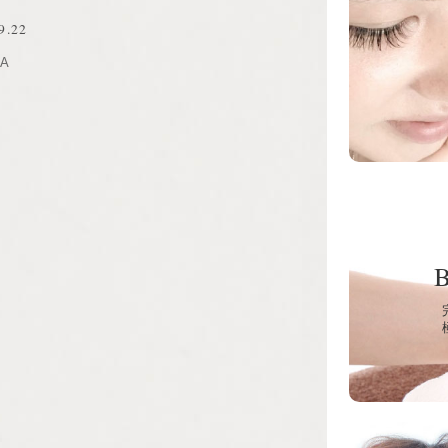
9.22
RA