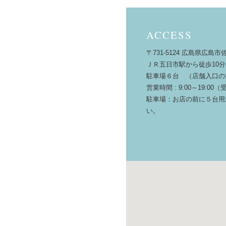
ACCESS
〒731-5124 広島県広島市佐
ＪＲ五日市駅から徒歩10
駐車場６台 （店舗入口の
営業時間 : 9:00～19:
駐車場：お店の前に５台用
い。