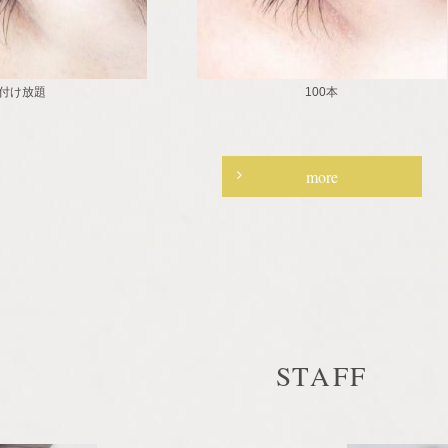
付け放題
100本
more
STAFF