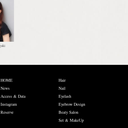
gaki
HOME
Hair
News
Nail
Access & Data
Eyelash
Instagram
Eyebrow Design
Reserve
Beaty Salon
Set & MakeUp