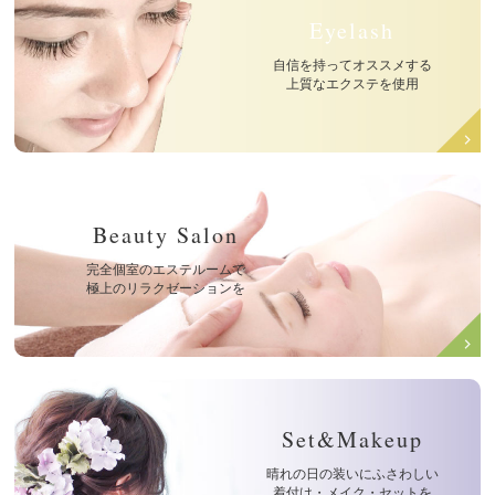
Eyelash
自信を持ってオススメする
上質なエクステを使用
Beauty Salon
完全個室のエステルームで
極上のリラクゼーションを
Set&Makeup
晴れの日の装いにふさわしい
着付け・メイク・セットを