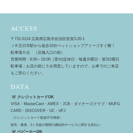
ACCESS
〒731-5124 広島県広島市佐伯区皆賀3-20-1
ＪＲ五日市駅から徒歩10分ペットショップアミーゴすぐ横！
駐車場６台 （店舗入口の前）
営業時間 : 9:00～19:00（受付)定休日：毎週月曜日・第3日曜日
駐車場：お店の前に５台用意していますので、お車でのご来店
もご安心ください。
DATA
クレジットカードOK
VISA・MasterCard・AMEX・JCB・ダイナーズクラブ・MUFG
CARD・DISCOVER・UC・UFJ
〈クレジットカード取扱不可商材〉
脱毛・痩身、2ヶ月超の期間の継続的サービスに関する前払い
ベビーカーOK