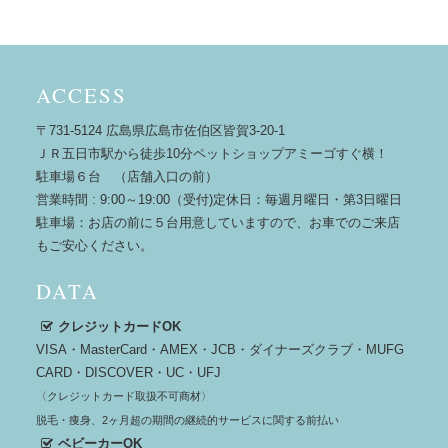
ACCESS
〒731-5124 広島県広島市佐伯区皆賀3-20-1
ＪＲ五日市駅から徒歩10分ペットショップアミーゴすぐ横！
駐車場６台 （店舗入口の前）
営業時間 : 9:00～19:00（受付)定休日：毎週月曜日・第3日曜日
駐車場：お店の前に５台用意していますので、お車でのご来店
もご安心ください。
DATA
クレジットカードOK
VISA・MasterCard・AMEX・JCB・ダイナーズクラブ・MUFG
CARD・DISCOVER・UC・UFJ
〈クレジットカード取扱不可商材〉
脱毛・痩身、2ヶ月超の期間の継続的サービスに関する前払い
ベビーカーOK