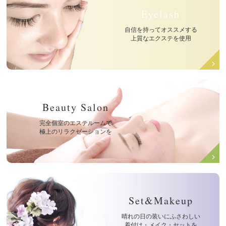
Eyelash
自信を持ってオススメする
上質なエクステを使用
Beauty Salon
完全個室のエステルームで
極上のリラクゼーションを
Set&Makeup
晴れの日の装いにふさわしい
着付け・メイク・セットを