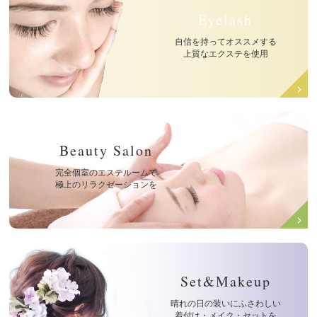
Eyelash
自信を持ってオススメする
上質なエクステを使用
Beauty Salon
完全個室のエステルームで
極上のリラクゼーションを
Set&Makeup
晴れの日の装いにふさわしい
着付け・メイク・セットを