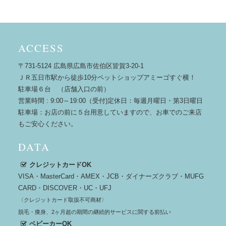
ACCESS
〒731-5124 広島県広島市佐伯区皆賀3-20-1
ＪＲ五日市駅から徒歩10分ペットショップアミーゴすぐ横！
駐車場６台 （店舗入口の前）
営業時間 : 9:00～19:00（受付)定休日：毎週月曜日・第3日曜日
駐車場：お店の前に５台用意していますので、お車でのご来店
もご安心ください。
DATA
クレジットカードOK
VISA・MasterCard・AMEX・JCB・ダイナーズクラブ・MUFG
CARD・DISCOVER・UC・UFJ
〈クレジットカード取扱不可商材〉
脱毛・痩身、2ヶ月超の期間の継続的サービスに関する前払い
ベビーカーOK