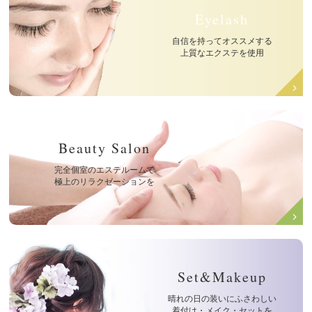
Eyelash
自信を持ってオススメする
上質なエクステを使用
Beauty Salon
完全個室のエステルームで
極上のリラクゼーションを
Set&Makeup
晴れの日の装いにふさわしい
着付け・メイク・セットを