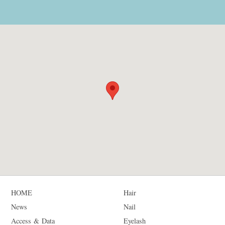
HOME
Hair
News
Nail
Access & Data
Eyelash