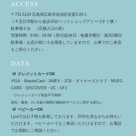
ACCESS
〒731-5124 広島県広島市佐伯区皆賀3-20-1
ＪＲ五日市駅から徒歩10分ペットショップアミーゴすぐ横！
駐車場６台 （店舗入口の前）
営業時間 : 9:00～19:00（受付)定休日：毎週月曜日・第3日曜日
駐車場：お店の前に５台用意していますので、お車でのご来店
もご安心ください。
DATA
クレジットカードOK
VISA・MasterCard・AMEX・JCB・ダイナーズクラブ・MUFG
CARD・DISCOVER・UC・UFJ
〈クレジットカード取扱不可商材〉
脱毛・痩身、2ヶ月超の期間の継続的サービスに関する前払い
ベビーカーOK
Lyraではお子様も歓迎しております。DVDを見ながらお待ちい
ただけます。ベビーカーでもご来店いただけますので、お電話
でお気軽にご相談ください。